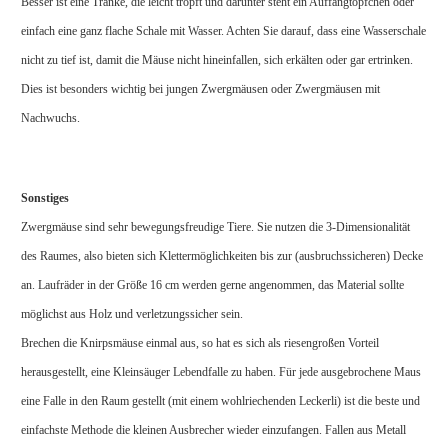
Besser ist eine Tränke, die leicht tropft und darunter steht ein Auffangtöpfchen oder
einfach eine ganz flache Schale mit Wasser. Achten Sie darauf, dass eine Wasserschale
nicht zu tief ist, damit die Mäuse nicht hineinfallen, sich erkälten oder gar ertrinken.
Dies ist besonders wichtig bei jungen Zwergmäusen oder Zwergmäusen mit
Nachwuchs.
Sonstiges
Zwergmäuse sind sehr bewegungsfreudige Tiere. Sie nutzen die 3-Dimensionalität
des Raumes, also bieten sich Klettermöglichkeiten bis zur (ausbruchssicheren) Decke
an. Laufräder in der Größe 16 cm werden gerne angenommen, das Material sollte
möglichst aus Holz und verletzungssicher sein.
Brechen die Knirpsmäuse einmal aus, so hat es sich als riesengroßen Vorteil
herausgestellt, eine Kleinsäuger Lebendfalle zu haben. Für jede ausgebrochene Maus
eine Falle in den Raum gestellt (mit einem wohlriechenden Leckerli) ist die beste und
einfachste Methode die kleinen Ausbrecher wieder einzufangen. Fallen aus Metall