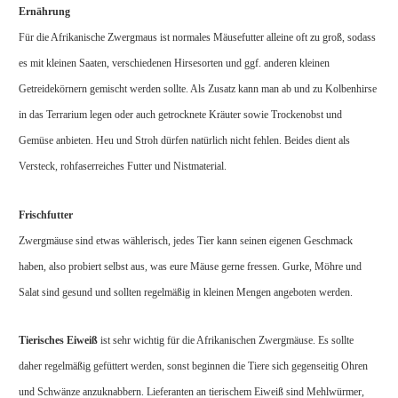
Ernährung
Für die Afrikanische Zwergmaus ist normales Mäusefutter alleine oft zu groß, sodass
es mit kleinen Saaten, verschiedenen Hirsesorten und ggf. anderen kleinen
Getreidekörnern gemischt werden sollte. Als Zusatz kann man ab und zu Kolbenhirse
in das Terrarium legen oder auch getrocknete Kräuter sowie Trockenobst und
Gemüse anbieten. Heu und Stroh dürfen natürlich nicht fehlen. Beides dient als
Versteck, rohfaserreiches Futter und Nistmaterial.
Frischfutter
Zwergmäuse sind etwas wählerisch, jedes Tier kann seinen eigenen Geschmack
haben, also probiert selbst aus, was eure Mäuse gerne fressen. Gurke, Möhre und
Salat sind gesund und sollten regelmäßig in kleinen Mengen angeboten werden.
Tierisches Eiweiß
ist sehr wichtig für die Afrikanischen Zwergmäuse. Es sollte
daher regelmäßig gefüttert werden, sonst beginnen die Tiere sich gegenseitig Ohren
und Schwänze anzuknabbern. Lieferanten an tierischem Eiweiß sind Mehlwürmer,