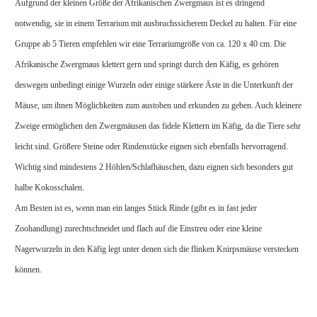
Aufgrund der kleinen Größe der Afrikanischen Zwergmaus ist es dringend
notwendig, sie in einem Terrarium mit ausbruchssicherem Deckel zu halten. Für eine
Gruppe ab 5 Tieren empfehlen wir eine Terrariumgröße von ca. 120 x 40 cm. Die
Afrikanische Zwergmaus klettert gern und springt durch den Käfig, es gehören
deswegen unbedingt einige Wurzeln oder einige stärkere Äste in die Unterkunft der
Mäuse, um ihnen Möglichkeiten zum austoben und erkunden zu geben. Auch kleinere
Zweige ermöglichen den Zwergmäusen das fidele Klettern im Käfig, da die Tiere sehr
leicht sind. Größere Steine oder Rindenstücke eignen sich ebenfalls hervorragend.
Wichtig sind mindestens 2 Höhlen/Schlafhäuschen, dazu eignen sich besonders gut
halbe Kokosschalen.
Am Besten ist es, wenn man ein langes Stück Rinde (gibt es in fast jeder
Zoohandlung) zurechtschneidet und flach auf die Einstreu oder eine kleine
Nagerwurzeln in den Käfig legt unter denen sich die flinken Knirpsmäuse verstecken
können.