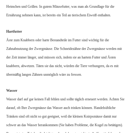
Heimchen und Grillen. In gutem Mäusefutter, was man als Grundlage für die
Ernährung nehmen kann, ist bereits ein Teil an tierischem Eiweiß enthalten.
Hartfutter
Äste zum Knabbern oder harte Bestandteile im Futter sind wichtig für die
Zahnabnutzung der Zwergmäuse. Die Schneidezähne der Zwergmäuse werden mit
der Zeit immer länger, und müssen sich, indem sie an hartem Futter und Ästen
knabbern, abwetzen. Täten sie das nicht, würden die Tiere verhungern, da es mit
übermäßig langen Zähnen unmöglich wäre zu fressen.
Wasser
Wasser darf auf gar keinen Fall fehlen und sollte täglich erneuert werden. Achten Sie
darauf, ob Ihre Zwergmäuse das Wasser auch trinken können. Handelsübliche
Tränken sind oft nicht so gut geeignet, weil die kleinen Knirpsmäuse damit nur
schwer an das Wasser herankommen (Sie haben Probleme, die Kugel zu betätigen).