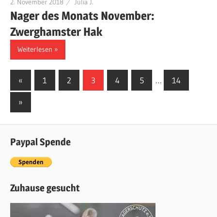
2. November 2018
Julia J.
Nager des Monats November:
Zwerghamster Hak
Weiterlesen
«
Vorherige
1
2
3
4
5
…
14
Posts
Beiträge
Nächste
»
navigation
Beiträge
Paypal Spende
Zuhause gesucht