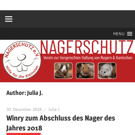
Zum
Hilfe
Nagerschutz
Inhalt
für
springen
die
e.V.
Kleinsten
MENU
Author:
Julia J.
30. December 2018
Julia J.
Winry zum Abschluss des Nager des
Jahres 2018